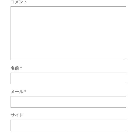
コメント
名前
*
次
回
の
コ
メール
*
メ
ン
ト
で
サイト
使
用
す
る