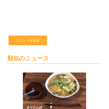
ト
を
保
存
す
る
類似のニュース
きりたんぽ