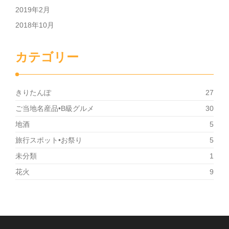
2019年2月
2018年10月
カテゴリー
きりたんぽ
27
ご当地名産品•B級グルメ
30
地酒
5
旅行スポット•お祭り
5
未分類
1
花火
9