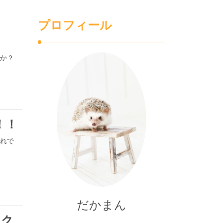
プロフィール
すか？
！！
それで
だかまん
ック