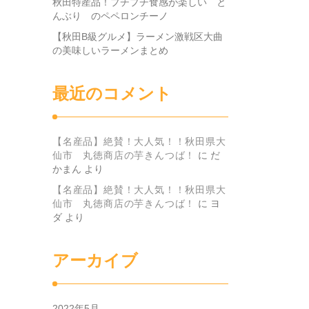
秋田特産品！プチプチ食感が楽しい と
んぶり のペペロンチーノ
【秋田B級グルメ】ラーメン激戦区大曲
の美味しいラーメンまとめ
最近のコメント
【名産品】絶賛！大人気！！秋田県大
仙市 丸徳商店の芋きんつば！
に
だ
かまん
より
【名産品】絶賛！大人気！！秋田県大
仙市 丸徳商店の芋きんつば！
に
ヨ
ダ
より
アーカイブ
2022年5月