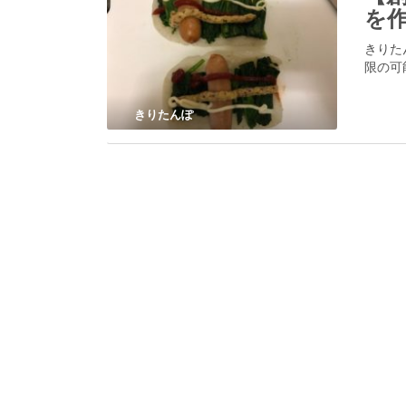
を作
きりた
限の可
きりたんぽ