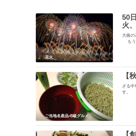
5
火
大曲の
もうチ
花火
【
ざる中
す。 
ご当地名産品•B級グルメ
【