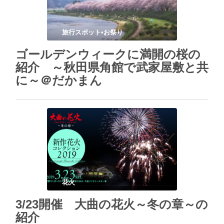
旅行スポット•お祭り
ゴールデンウィークに満開の桜の
紹介 ～秋田県角館で武家屋敷と共
に～＠だかまん
花火
3/23開催 大曲の花火～冬の章～の
紹介