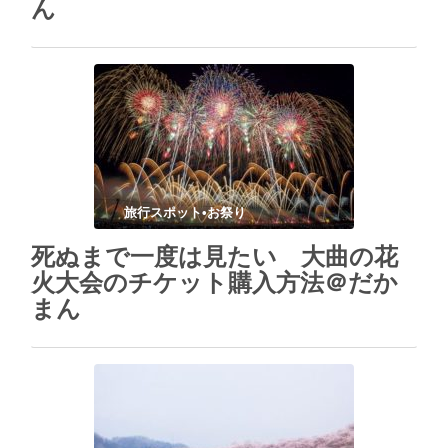
ん
旅行スポット•お祭り
死ぬまで一度は見たい 大曲の花
火大会のチケット購入方法＠だか
まん