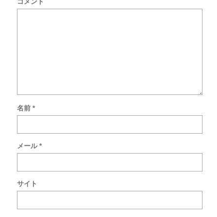
コメント
名前
*
次
回
の
コ
メール
*
メ
ン
ト
で
サイト
使
用
す
る