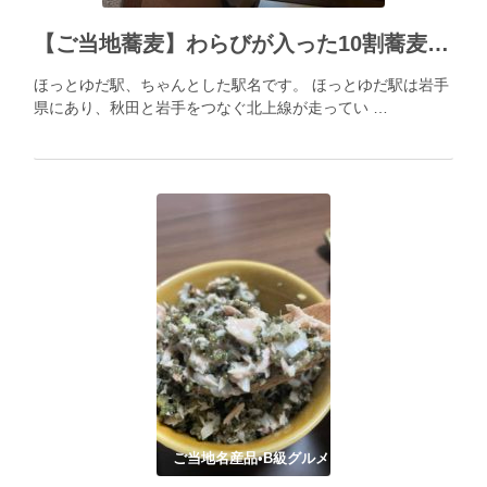
【ご当地蕎麦】わらびが入った10割蕎麦@ほっとゆだ駅、岩手
ほっとゆだ駅、ちゃんとした駅名です。 ほっとゆだ駅は岩手
県にあり、秋田と岩手をつなぐ北上線が走ってい …
ご当地名産品•B級グルメ