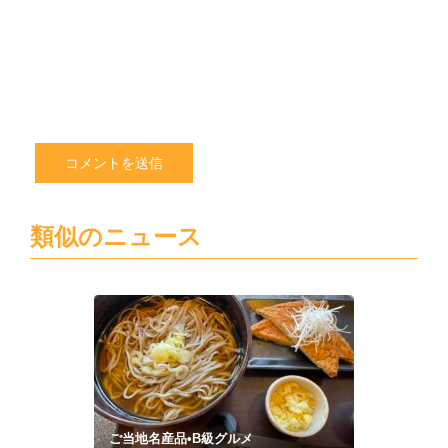
ト
を
保
存
す
る
類似のニュース
ご当地名産品•B級グルメ