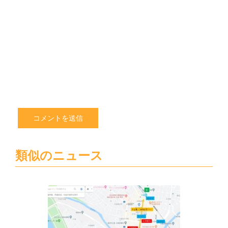
ス
サ
イ
ト
を
保
存
す
る
類似のニュース