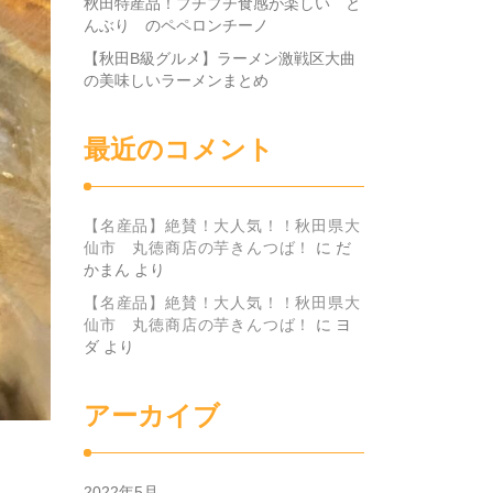
秋田特産品！プチプチ食感が楽しい と
んぶり のペペロンチーノ
【秋田B級グルメ】ラーメン激戦区大曲
の美味しいラーメンまとめ
最近のコメント
【名産品】絶賛！大人気！！秋田県大
仙市 丸徳商店の芋きんつば！
に
だ
かまん
より
【名産品】絶賛！大人気！！秋田県大
仙市 丸徳商店の芋きんつば！
に
ヨ
ダ
より
アーカイブ
2022年5月