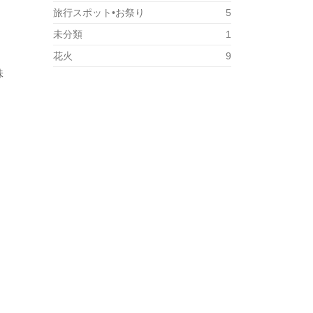
旅行スポット•お祭り
5
未分類
1
花火
9
味