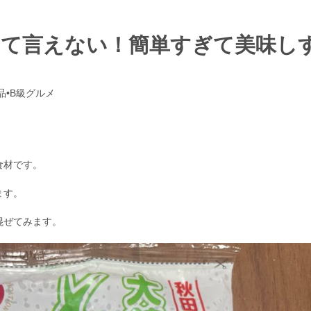
んて言えない！簡単すぎて美味し
品•B級グルメ
食材です。
ます。
混ぜてみます。