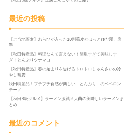
【秋田B級グルメ】豆腐こんにゃくのご紹介
最近の投稿
【ご当地蕎麦】わらびが入った10割蕎麦@ほっとゆだ駅、岩
手
【秋田特産品】料理なんて言えない！簡単すぎて美味しす
ぎ！とんぶりツナマヨ
【秋田特産品】春の始まりを告げるトロトロじゅんさいの冷
やし蕎麦
秋田特産品！プチプチ食感が楽しい とんぶり のペペロン
チーノ
【秋田B級グルメ】ラーメン激戦区大曲の美味しいラーメンま
とめ
最近のコメント